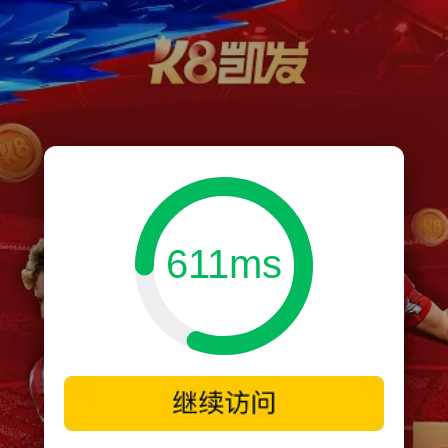
611ms